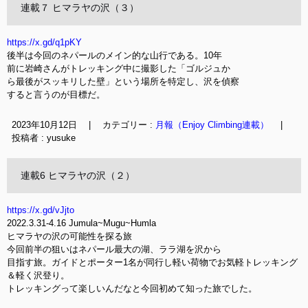
連載７ ヒマラヤの沢（３）
https://x.gd/q1pKY
後半は今回のネパールのメイン的な山行である。10年
前に岩崎さんがトレッキング中に撮影した「ゴルジュか
ら最後がスッキリした壁」という場所を特定し、沢を偵察
すると言うのが目標だ。
2023年10月12日
|
カテゴリー :
月報（Enjoy Climbing連載）
|
投稿者 : yusuke
連載6 ヒマラヤの沢（２）
https://x.gd/vJjto
2022.3.31-4.16 Jumula~Mugu~Humla
ヒマラヤの沢の可能性を探る旅
今回前半の狙いはネパール最大の湖、ララ湖を沢から
目指す旅。ガイドとポーター1名が同行し軽い荷物でお気軽トレッキング
＆軽く沢登り。
トレッキングって楽しいんだなと今回初めて知った旅でした。