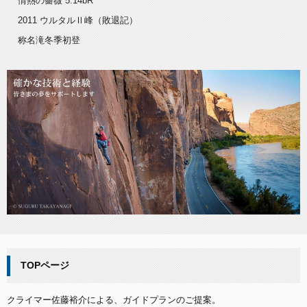
情熱の薔薇 5.14bR
2011 ウルタルⅡ峰（敗退記）
称名滝冬季初登
TOPページ
クライマー佐藤裕介による、ガイドプランのご提案。