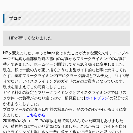
ブログ
HPが新しくなりました
HPを変えました。やっとhttps化できたことが大きな変化です。トップペ
ージの写真も黒部横断時の雪山の写真からフリークライミングの写真に
替えてみました。ホームページ開設してから10年振りに変更しました。
現在、私は一般の方が思い描くような山岳ガイド的な仕事は余りしてお
らず、基本フリークライミング(主にクラック講習とマルチ)と、「山岳寄
りでない」アイスクライミングのガイドのみのご案内となっています。
現状を踏まえてこの写真にしました。
ガイド料金の設定もフリークライミングとアイスクライミングではリス
クや体への負荷がかなり違うので一部見直して[
ガイドプラン
]の部分で分
かるようにしました。
プロフィールの写真も10年前の写真から、髭の今の姿が分かるように変
えました。→
こちらから
2019年のパタゴニアでの事故を経て落ち込んでいた時期もありました
が、精神的にはすっかり元気になりました。これからは、ガイドも自分
のクライミングも楽しさを一番に求めて歩んで行きたいと思っていま